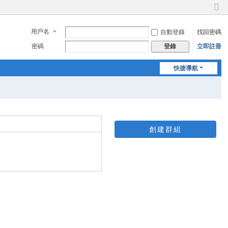
切
換
用戶名
自動登錄
找回密碼
到
窄
密碼
立即註冊
登錄
版
快捷導航
創建群組