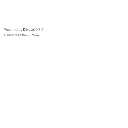
E
：
8t
Powered by
Discuz!
X3.5
h7
© 2001-2024
Discuz! Team
.
7