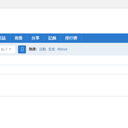
日誌
相冊
分享
記錄
排行榜
熱搜:
活動
交友
discuz
帖子
搜
索