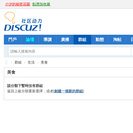
小汐的秘密花園
點讚加收藏
門戶
論壇
導讀
廣播
群組
動態
淘帖
›
群組
›
生活
›
美食
向
美食
日
該分類下暫時沒有群組
葵
返回上級分類重新選擇，或者[
創建一個新的群組
]
茶
坊
+
LI
N