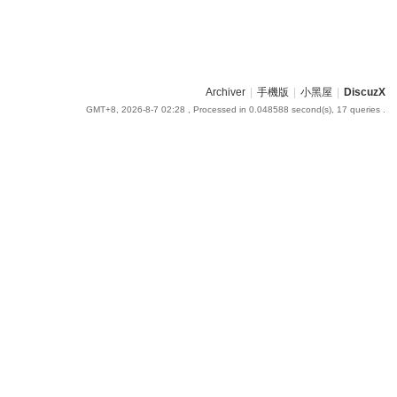
Archiver
|
手機版
|
小黑屋
|
DiscuzX
GMT+8, 2026-8-7 02:28
, Processed in 0.048588 second(s), 17 queries .