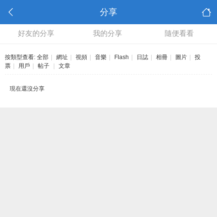
分享
好友的分享
我的分享
隨便看看
按類型查看:
全部
|
網址
|
視頻
|
音樂
|
Flash
|
日誌
|
相冊
|
圖片
|
投
票
|
用戶
|
帖子
|
文章
現在還沒分享