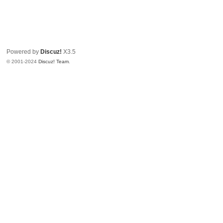
E
：
8t
Powered by
Discuz!
X3.5
h7
© 2001-2024
Discuz! Team
.
7