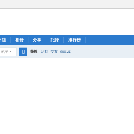
日誌
相冊
分享
記錄
排行榜
熱搜:
活動
交友
discuz
帖子
搜
索