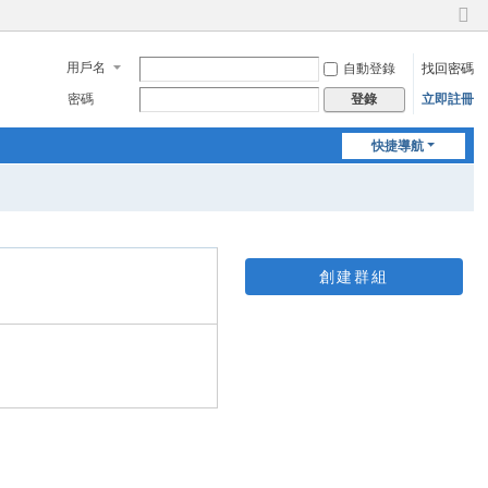
切
換
用戶名
自動登錄
找回密碼
到
窄
密碼
立即註冊
登錄
版
快捷導航
創建群組