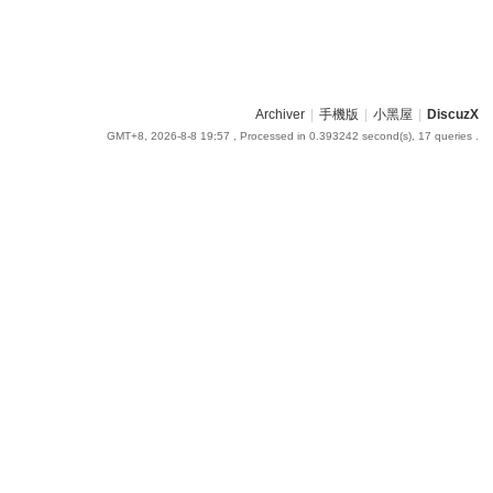
Archiver
|
手機版
|
小黑屋
|
DiscuzX
GMT+8, 2026-8-8 19:57
, Processed in 0.393242 second(s), 17 queries .