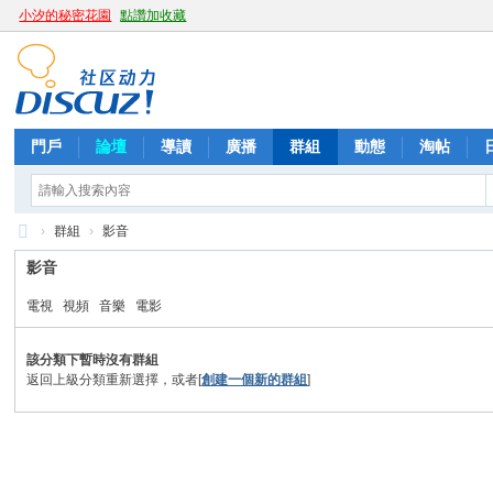
小汐的秘密花園
點讚加收藏
門戶
論壇
導讀
廣播
群組
動態
淘帖
›
群組
›
影音
向
影音
日
電視
視頻
音樂
電影
葵
茶
該分類下暫時沒有群組
返回上級分類重新選擇，或者[
創建一個新的群組
]
坊
+
LI
N